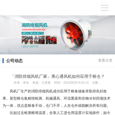
公司动态
查看分类
「消防排烟风机厂家」离心通风机如何应用于粮仓？
作者：
本站
来源：
云更新
时间：
2020/8/29 9:03:10
次数：
风机厂生产的消防排烟风机成功应用于粮食储备库取得良好效
果。新型粮仓集粮情检测、机械通风、环流熏蒸和谷物冷却四项技术
为一体，优点是粮食不动，仓门不开，人在仓外就能解决所有问题。
比如过去检测粮堆温度，全靠人工进仓用温度计实地操作，如今