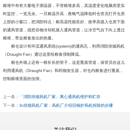
粮堆中布有大量电子测温器，不管粮堆多高，其温度变化电脑房里实
时监控，一览无余。一旦粮温升高，夜晚气温降低时仓管员打开仓房
上部的小窗口，把消防特点：耐高温性能良好、效率高接入仓房下面
的通风管道，或把谷物冷却机接入通风管道，让冷空气自下向上透过
粮堆，带走粮食发出的热量。
粮仓设计有环流通风系统(system)的通风孔，利用消防排烟风机
（Draught Fan）通过这里给粮食强制降温。
粮仓外墙上还有一根长长的管子，这是熏蒸管道，保管员在这儿
利用通风机（Draught Fan）和药物发生器，对仓内粮食进行熏蒸，
控制粮堆里面的虫情。
上一条：
「消防排烟风机厂家」离心通风机维护和贮存
下一条：
3c排烟风机厂家：风机厂介绍旧锅炉风机拆除的步骤